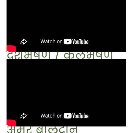
देशभूषण / कुलभूषण
अमर बलिदान