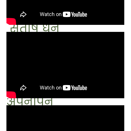
संतोष धन
अपनापन