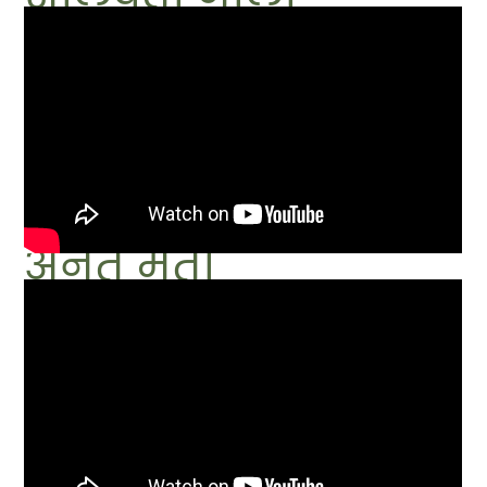
अनंत् मती