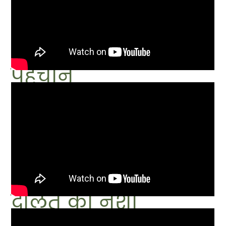
पहचान
दौलत का नशा