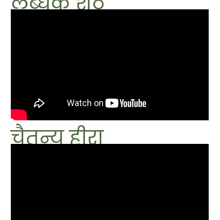
लब्धक शेठ
चैतन्य हीरा