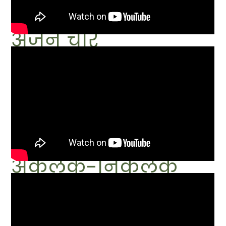
अंजन चोर
अकलंक-निकलंक