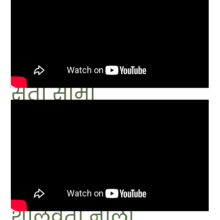
सती सोमा
शीलवती नीली