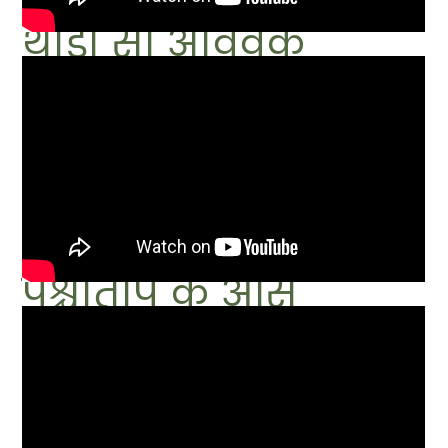
थोडा सा अविवेक
पश्चाताप के आंसू